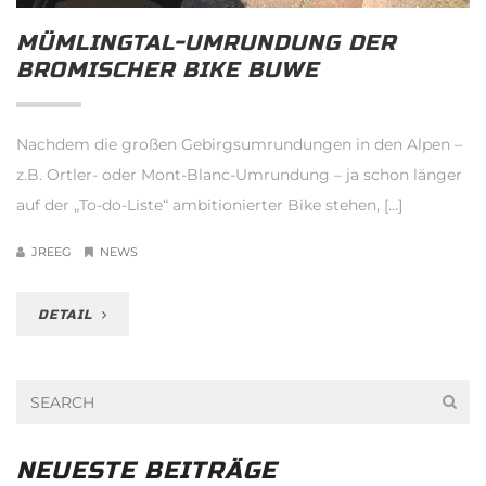
MÜMLINGTAL-UMRUNDUNG DER
BROMISCHER BIKE BUWE
Nachdem die großen Gebirgsumrundungen in den Alpen –
z.B. Ortler- oder Mont-Blanc-Umrundung – ja schon länger
auf der „To-do-Liste“ ambitionierter Bike stehen, […]
JREEG
NEWS
DETAIL
NEUESTE BEITRÄGE