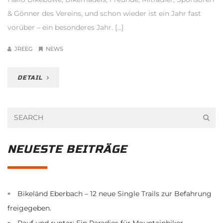
& Gönner des Vereins, und schon wieder ist ein Jahr fast
vorüber – ein besonderes Jahr. […]
JREEG
NEWS
DETAIL
NEUESTE BEITRÄGE
Bikeländ Eberbach – 12 neue Single Trails zur Befahrung
freigegeben.
Rauf und runter: Ein Paradies für Mountainbiker,